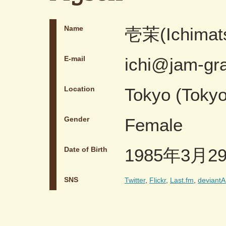
Name
壱茉(Ichimat
E-mail
ichi@jam-gra
Location
Tokyo (Tokyo
Gender
Female
Date of Birth
1985年3月2
SNS
Twitter
,
Flickr
,
Last.fm
,
deviant