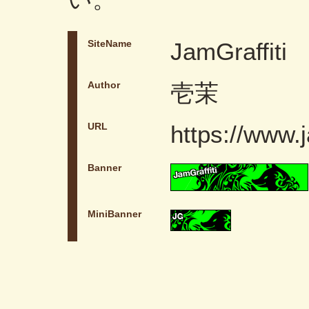
SiteName
JamGraffiti
Author
壱茉
URL
https://www.j
Banner
MiniBanner